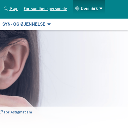
Denmark
Søg
For sundhedspersonale
SYN- OG ØJENHELSE
®
A
For Astigmatism