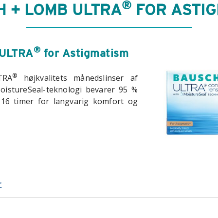
®
 + LOMB ULTRA
FOR ASTIG
®
 ULTRA
for Astigmatism
®
TRA
højkvalitets månedslinser af
oistureSeal-teknologi bevarer 95 %
e 16 timer for langvarig komfort og
r