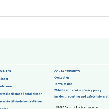
DUKTER
CONTACT/RIGHTS
Contact us
linser
Terms of Use
dslinser
Website and cookie privacy policy
evæske til bløde kontaktlinser
Incident reporting and safety informat
evæske til hårde kontaktlinser
©2026 Bausch + Lomb Incorporated