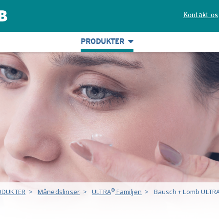
Kontakt os
PRODUKTER
®
ODUKTER
>
Månedslinser
>
ULTRA
Familjen
>
Bausch + Lomb ULTR