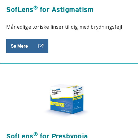
®
SofLens
for Astigmatism
Månedlige toriske linser til dig med brydningsfejl
Se Mere
®
SofLens
for Presbyopia