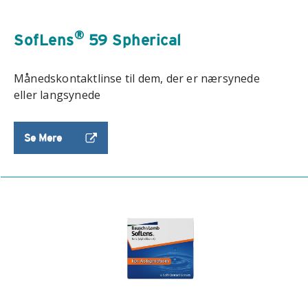
®
SofLens
59 Spherical
Månedskontaktlinse til dem, der er nærsynede
eller langsynede
Se Mere