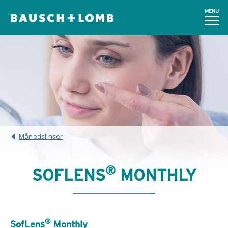
MENU
Månedslinser
®
SOFLENS
MONTHLY
®
SofLens
Monthly