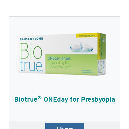
®
Biotrue
ONEday for Presbyopia
Läs mer