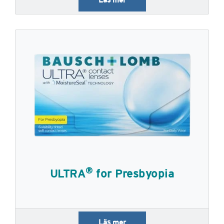
®
ULTRA
for Presbyopia
Läs mer