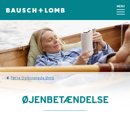
MENU
Tørre Og Irriterede Øjne
ØJENBETÆNDELSE