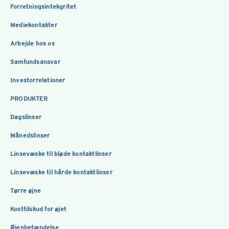
Forretningsintekgritet
Mediekontakter
Arbejde hos os
Samfundsansvar
Investorrelationer
PRODUKTER
Dagslinser
Månedslinser
Linsevæske til bløde kontaktlinser
Linsevæske til hårde kontaktlinser
Tørre øjne
Kosttilskud for øjet
Øjenbetændelse