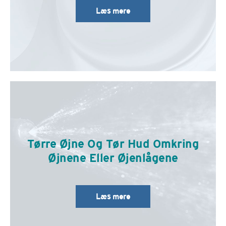
Læs mere
Tørre Øjne Og Tør Hud Omkring
Øjnene Eller Øjenlågene
Læs mere