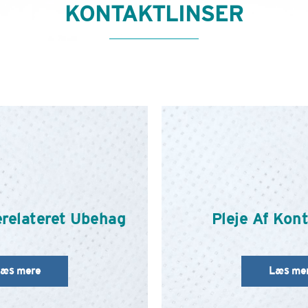
KONTAKTLINSER
erelateret Ubehag
Pleje Af Kont
æs mere
Læs me