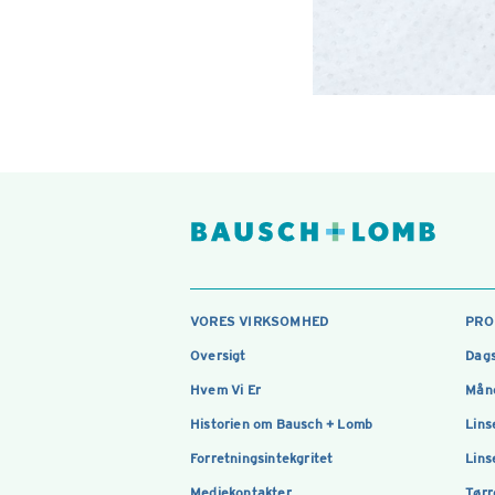
VORES VIRKSOMHED
PRO
Oversigt
Dags
Hvem Vi Er
Måne
Historien om Bausch + Lomb
Lins
Forretningsintekgritet
Lins
Mediekontakter
Tørr