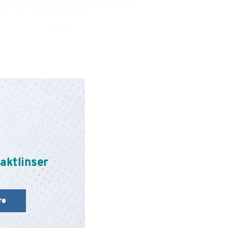
aktlinser
re