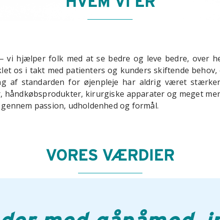
HVEM VI ER
– vi hjælper folk med at se bedre og leve bedre, over h
klet os i takt med patienters og kunders skiftende behov
g af standarden for øjenpleje har aldrig været stærkere
r, håndkøbsprodukter, kirurgiske apparater og meget mere,
er gennem passion, udholdenhed og formål.
VORES VÆRDIER