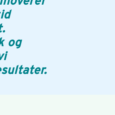
nnoverer
id
.
k og
vi
esultater.