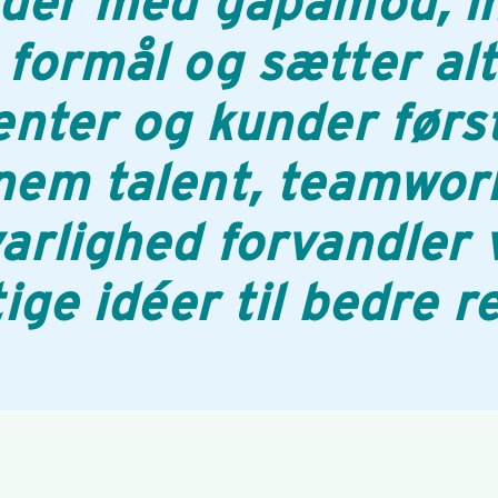
eder med gåpåmod, i
formål og sætter alt
enter og kunder først
em talent, teamwor
arlighed forvandler 
tige idéer til bedre r