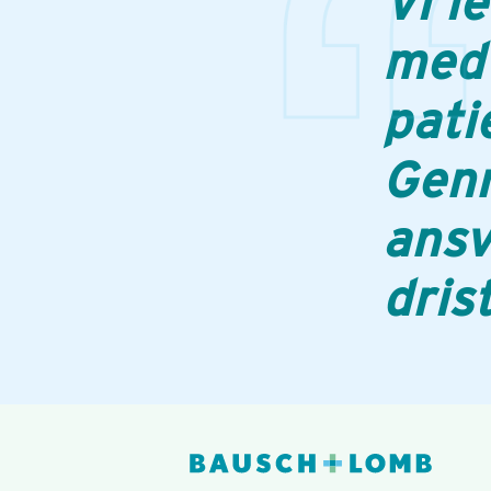
Vi l
med 
pati
Genn
ansv
dris