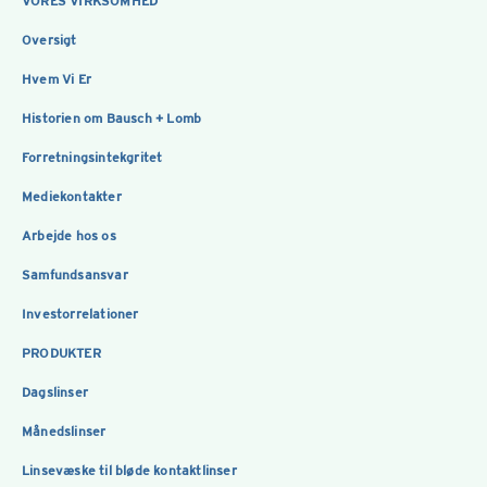
VORES VIRKSOMHED
Oversigt
Hvem Vi Er
Historien om Bausch + Lomb
Forretningsintekgritet
Mediekontakter
Arbejde hos os
Samfundsansvar
Investorrelationer
PRODUKTER
Dagslinser
Månedslinser
Linsevæske til bløde kontaktlinser