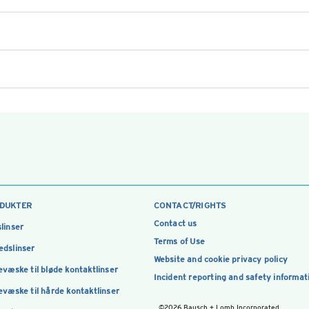
DUKTER
CONTACT/RIGHTS
Contact us
linser
Terms of Use
dslinser
Website and cookie privacy policy
evæske til bløde kontaktlinser
Incident reporting and safety informat
evæske til hårde kontaktlinser
©2026 Bausch + Lomb Incorporated