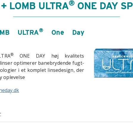
®
+ LOMB ULTRA
ONE DAY SP
®
MB ULTRA
One Day
®
TRA
ONE DAY høj kvalitets
linser optimerer banebrydende fugt-
logier i et komplet linsedesign, der
y oplevelse
neday.dk
r