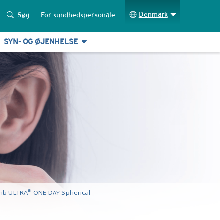
Denmark
Søg
For sundhedspersonale
SYN- OG ØJENHELSE
®
mb ULTRA
ONE DAY Spherical