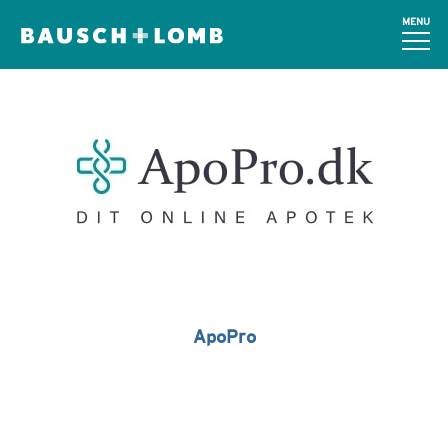
MENU
ApoPro