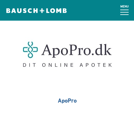
MENU
ApoPro